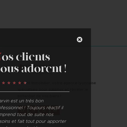
N
os clients
nous adorent !
★
★
★
★
★
4,6
Instant Immobilier, votre agence lyonnaise
spécialisée pour sublimer et révéler le
potentiel de vos biens !
"Marvin est un très bon
"Equipe sympath
 et
professionnel ! Toujours réactif il
professionnelle e
e. De
comprend tout de suite nos
service du client.
besoins et fait tout pour apporter
Stéphane Legiv