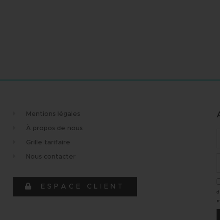
Mentions légales
À propos de nous
Grille tarifaire
Nous contacter
ique,
"Très bonne expérience avec cette
"Équi
t réactive au
agence. Merci à Maud pour son
dynam
ESPACE CLIENT
d
"
professionnalisme et sa réactivité !
Elena
m
À très bientôt"
l'éco
re