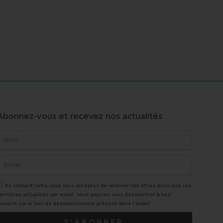
Abonnez-vous et recevez nos actualités
pe professionnelle et
"A l'écoute des clients, belle
En cochant cette case vous acceptez de recevoir nos offres ainsi que nos
ique, toujours disponible.
expertise, une véritable suivi 
ernières actualités par email. Vous pourrez vous désabonner à tout
 et Danny sont toujours à
donc une belle vente réalisé
oment via le lien de désabonnement présent dans l'email.
ute et de très bons conseils !
vrais pros, Merci"
S'ABONNER