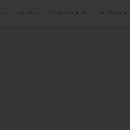
Nos biens
Estimer et vendre
Louer et gérer