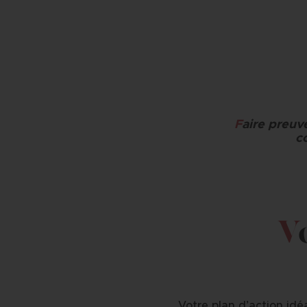
F
aire preuv
co
V
Votre plan d’action idéa