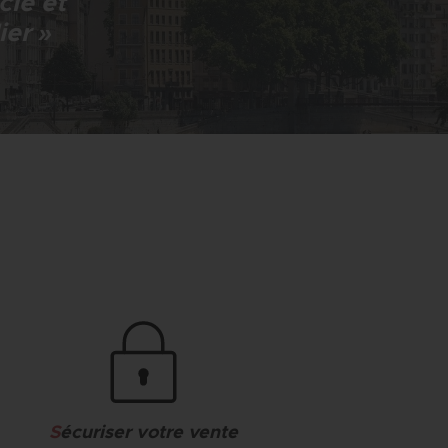
lé et
ier »
S
écuriser votre vente