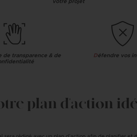
votre projet
e de transparence & de
D
éfendre vos int
nfidentialité
otre plan d'action id
l sera rédigé avec un plan d’action afin de planifier et d