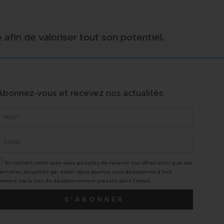
fin de valoriser tout son potentiel.
Abonnez-vous et recevez nos actualités
ipe professionnelle et
"A l'écoute des clients, belle
En cochant cette case vous acceptez de recevoir nos offres ainsi que nos
mique, toujours disponible.
expertise, une véritable suivi
ernières actualités par email. Vous pourrez vous désabonner à tout
a et Danny sont toujours à
donc une belle vente réalisé
oment via le lien de désabonnement présent dans l'email.
oute et de très bons conseils !
vrais pros, Merci"
S'ABONNER
i
"
Guillaume Deplatiere
rey Senut