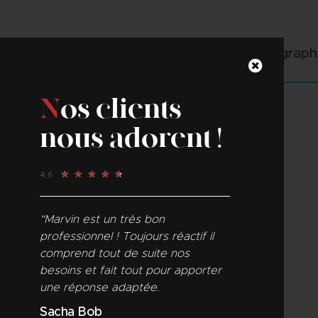
Votre bien bénéficie de photographi
N
os clients
nous adorent !
★
★
★
★
★
4,6
Instant Immobilier, votre agence lyonnaise
spécialisée pour sublimer et révéler le
potentiel de vos biens !
"Marvin est un très bon
"Equipe sympath
i et
professionnel ! Toujours réactif il
professionnelle 
ée. De
comprend tout de suite nos
service du client
besoins et fait tout pour apporter
Stéphane Legi
une réponse adaptée.
Sacha Bob