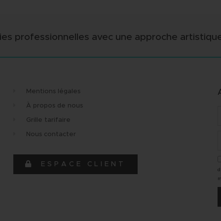
es professionnelles avec une approche artistique a
Mentions légales
À propos de nous
Grille tarifaire
Nous contacter
ique,
"Très bonne expérience avec cette
"Équ
et réactive au
agence. Merci à Maud pour son
dyna
ESPACE CLIENT
d
."
professionnalisme et sa réactivité !
Elen
m
À très bientôt"
l'éc
vre
Merc
Julia R
Aud