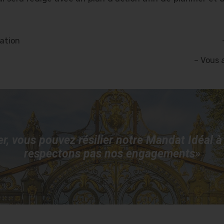
sation
– Vous 
er, vous pouvez résilier notre Mandat Idéal 
respectons pas nos engagements»​