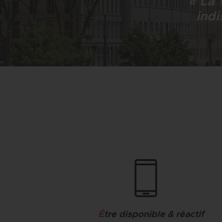
«
La V
indi
Ê
tre disponible & réactif