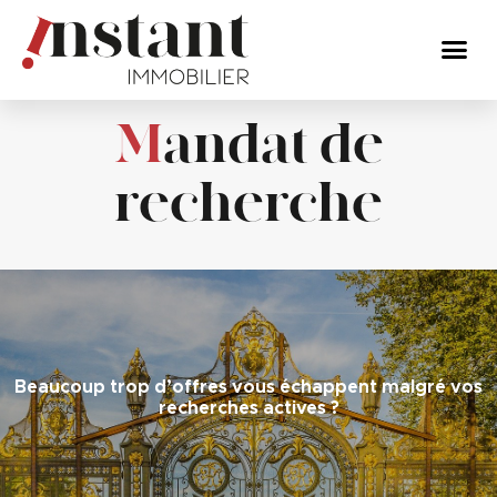
M
andat de
recherche
Beaucoup trop d’offres vous échappent malgré vos
recherches actives ?