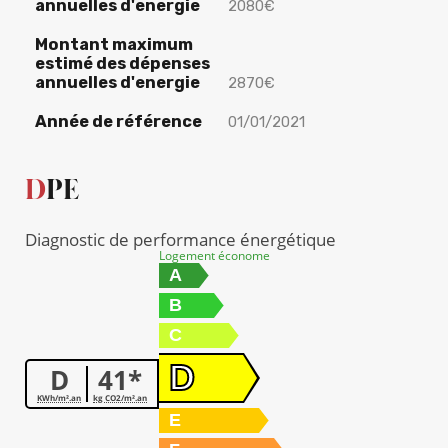
annuelles d'energie
2080€
Montant maximum
estimé des dépenses
annuelles d'energie
2870€
Année de référence
01/01/2021
DPE
Diagnostic de performance énergétique
Logement économe
A
B
C
D
D
41*
KWh/m².an
kg CO2/m².an
E