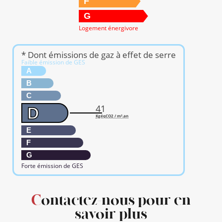
F
G
Logement énergivore
* Dont émissions de gaz à effet de serre
Faible émission de GES
A
B
C
41
D
KgéqCO2 / m².an
E
F
G
Forte émission de GES
Contactez-nous pour en
savoir plus