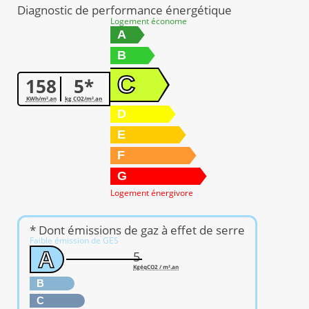
Diagnostic de performance énergétique
Logement économe
A
B
C
158
5*
KWh/m².an
kg CO2/m².an
D
E
F
G
Logement énergivore
* Dont émissions de gaz à effet de serre
Faible émission de GES
A
5
KgéqCO2 / m².an
B
C