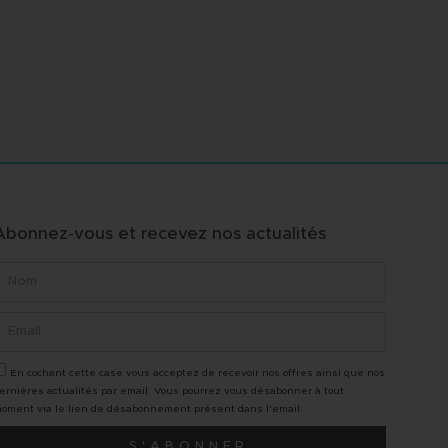
Abonnez-vous et recevez nos actualités
pe professionnelle et
"A l'écoute des clients, belle
En cochant cette case vous acceptez de recevoir nos offres ainsi que nos
ique, toujours disponible.
expertise, une véritable suivi 
ernières actualités par email. Vous pourrez vous désabonner à tout
 et Danny sont toujours à
donc une belle vente réalisée
oment via le lien de désabonnement présent dans l'email.
te et de très bons conseils !
vrais pros, Merci"
S'ABONNER