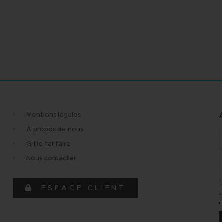
Mentions légales
À propos de nous
Grille tarifaire
Nous contacter
que,
"Très bonne expérience avec cette
"Équi
t réactive au
agence. Merci à Maud pour son
dynam
ESPACE CLIENT
d
professionnalisme et sa réactivité !
Elena
m
À très bientôt"
l'écou
e