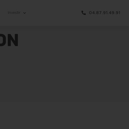
Investir
04.87.91.49.91
RON