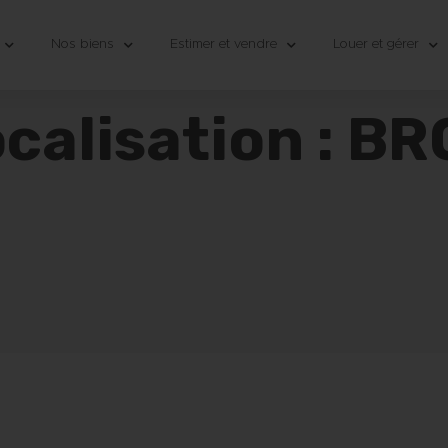
Nos biens
Estimer et vendre
Louer et gérer
calisation : B