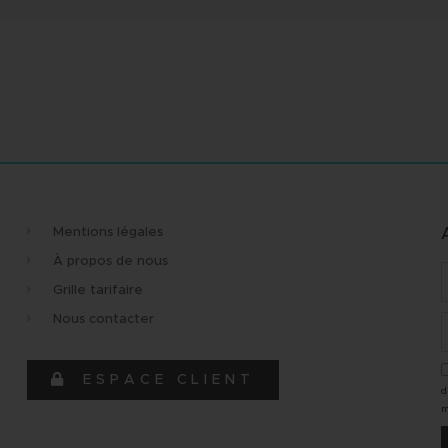
Mentions légales
À propos de nous
Grille tarifaire
Nous contacter
que,
"Très bonne expérience avec cette
"Équi
t réactive au
agence. Merci à Maud pour son
dynam
ESPACE CLIENT
d
professionnalisme et sa réactivité !
Elena
m
À très bientôt"
l'écou
e