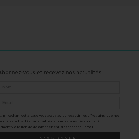
Abonnez-vous et recevez nos actualités
pe professionnelle et
"A l'écoute des clients, belle
En cochant cette case vous acceptez de recevoir nos offres ainsi que nos
ique, toujours disponible.
expertise, une véritable suivi 
ernières actualités par email. Vous pourrez vous désabonner à tout
 et Danny sont toujours à
donc une belle vente réalisée
oment via le lien de désabonnement présent dans l'email.
te et de très bons conseils !
vrais pros, Merci"
S'ABONNER